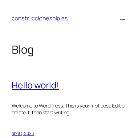
Saltar
al
construccionesplp.es
contenido
Blog
Hello world!
Welcome to WordPress. This is your first post. Edit or
delete it, then start writing!
abril 1, 2026