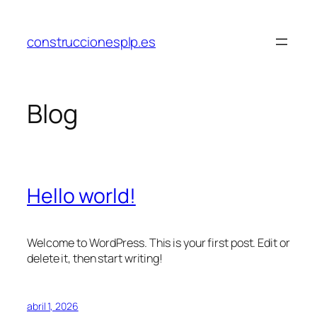
Saltar
al
construccionesplp.es
contenido
Blog
Hello world!
Welcome to WordPress. This is your first post. Edit or
delete it, then start writing!
abril 1, 2026