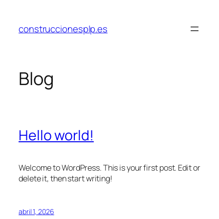
Saltar
al
construccionesplp.es
contenido
Blog
Hello world!
Welcome to WordPress. This is your first post. Edit or
delete it, then start writing!
abril 1, 2026