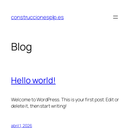
Saltar
al
construccionesplp.es
contenido
Blog
Hello world!
Welcome to WordPress. This is your first post. Edit or
delete it, then start writing!
abril 1, 2026