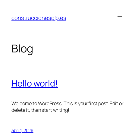
Saltar
al
construccionesplp.es
contenido
Blog
Hello world!
Welcome to WordPress. This is your first post. Edit or
delete it, then start writing!
abril 1, 2026