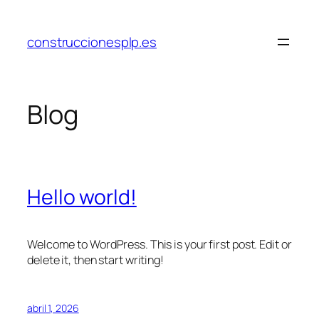
Saltar
al
construccionesplp.es
contenido
Blog
Hello world!
Welcome to WordPress. This is your first post. Edit or
delete it, then start writing!
abril 1, 2026