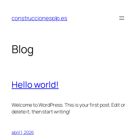
Saltar
al
construccionesplp.es
contenido
Blog
Hello world!
Welcome to WordPress. This is your first post. Edit or
delete it, then start writing!
abril 1, 2026