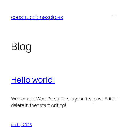
Saltar
al
construccionesplp.es
contenido
Blog
Hello world!
Welcome to WordPress. This is your first post. Edit or
delete it, then start writing!
abril 1, 2026