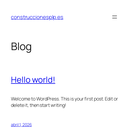
Saltar
al
construccionesplp.es
contenido
Blog
Hello world!
Welcome to WordPress. This is your first post. Edit or
delete it, then start writing!
abril 1, 2026