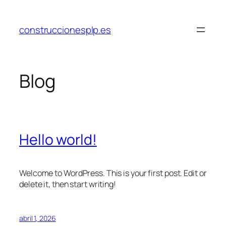
Saltar
al
construccionesplp.es
contenido
Blog
Hello world!
Welcome to WordPress. This is your first post. Edit or
delete it, then start writing!
abril 1, 2026