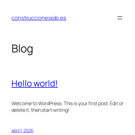
Saltar
al
construccionesplp.es
contenido
Blog
Hello world!
Welcome to WordPress. This is your first post. Edit or
delete it, then start writing!
abril 1, 2026