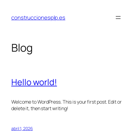
Saltar
al
construccionesplp.es
contenido
Blog
Hello world!
Welcome to WordPress. This is your first post. Edit or
delete it, then start writing!
abril 1, 2026